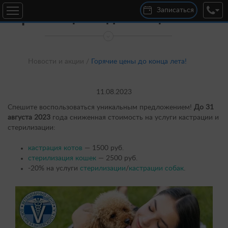
Записаться
Горячие цены до конца лета!
ул. 25 Сентября, 30В
Круглосуточно
+7 (920) 300-04-00
Новости и акции /
Горячие цены до конца лета!
дер. Новосельцы, ул. Юбилейная, д. 16
с 10:00 до 19:00
+7 (920) 301-22-00
11.08.2023
Спешите воспользоваться уникальным предложением!
До 31
августа 2023
года сниженная стоимость на услуги кастрации и
стерилизации:
кастрация котов
— 1500 руб.
стерилизация кошек
— 2500 руб.
-20% на услуги
стерилизации
/
кастрации собак
.