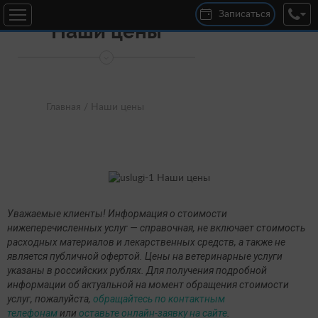
Записаться
Наши цены
ул. 25 Сентября, 30В
Круглосуточно
+7 (920) 300-04-00
дер. Новосельцы, ул. Юбилейная, д. 16
с 10:00 до 19:00
Главная /
Наши цены
+7 (920) 301-22-00
Уважаемые клиенты! Информация о стоимости
нижеперечисленных услуг — справочная, не включает стоимость
расходных материалов и лекарственных средств, а также не
является публичной офертой. Цены на ветеринарные услуги
указаны в российских рублях. Для получения подробной
информации об актуальной на момент обращения стоимости
услуг, пожалуйста,
обращайтесь по контактным
телефонам
или
оставьте онлайн-заявку на сайте
.