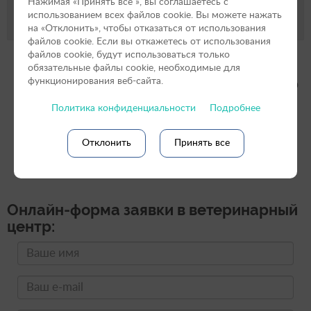
Нажимая «Принять вce », вы соглашаетесь с
использованием всех файлов cookie. Вы можете нажать
ЭНДОСКОПИЯ
на «Отклонить», чтобы отказаться от использования
файлов сookie. Если вы откажетесь от использования
файлов cookie, будут использоваться только
обязательные файлы cookie, необходимые для
функционирования веб-сайта.
Ветеринарный центр доктора Базылевского
А.А. Филиал «Смоленск»
Политика конфиденциальности
Подробнее
Мы лечим по-настоящему!
Отклонить
Принять все
Онлайн-форма заявки в ветеринарный
центр: