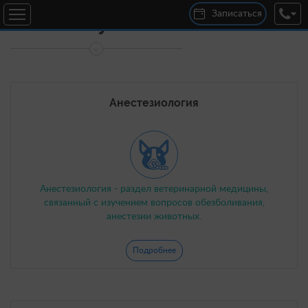
Записаться
Услуги
ул. 25 Сентября, 30В
Круглосуточно
+7 (920) 300-04-00
дер. Новосельцы, ул. Юбилейная, д. 16
с 10:00 до 19:00
Анестезиология
+7 (920) 301-22-00
Анестезиология - раздел ветеринарной медицины,
связанный с изучением вопросов обезболивания,
анестезии животных.
Подробнее