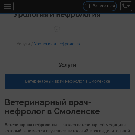
Записаться
Урология и нефрология
ул. 25 Сентября, 30В
Круглосуточно
+7 (920) 300-04-00
дер. Новосельцы, ул. Юбилейная, д. 16
с 10:00 до 19:00
Услуги /
Урология и нефрология
+7 (920) 301-22-00
Услуги
Ветеринарный врач-нефролог в Смоленске
Ветеринарный врач-
нефролог в Смоленске
Ветеринарная нефрология
— раздел ветеринарной медицины,
который занимается изучением патологий мочевыделительной