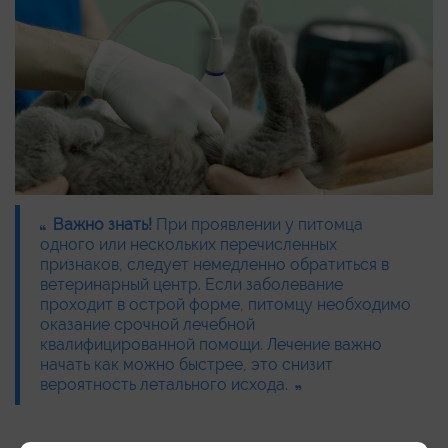
Важно знать!
При проявлении у питомца
одного или нескольких перечисленных
признаков, следует немедленно обратиться в
ветеринарный центр. Если заболевание
проходит в острой форме, питомцу необходимо
оказание срочной лечебной
квалифицированной помощи. Лечение важно
начать как можно быстрее, это снизит
вероятность летального исхода.