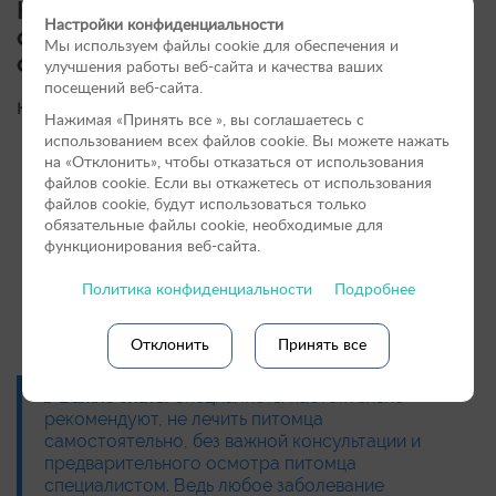
Какие патологии мочевыделительной
Настройки конфиденциальности
системы наиболее распространены
Мы используем файлы cookie для обеспечения и
среди домашних животных?
улучшения работы веб-сайта и качества ваших
посещений веб-сайта.
К таким относятся:
Нажимая «Принять вce », вы соглашаетесь с
использованием всех файлов cookie. Вы можете нажать
Почечная недостаточность (острая и хроническая).
на «Отклонить», чтобы отказаться от использования
Мочекаменная болезнь.
файлов сookie. Если вы откажетесь от использования
Цистит.
файлов cookie, будут использоваться только
Нефрит.
обязательные файлы cookie, необходимые для
Пиелонефрит.
функционирования веб-сайта.
Гломерулонефрит.
Спазмы мочевого пузыря.
Политика конфиденциальности
Подробнее
Поликистоз почек.
Амилоидоз почек.
Новообразования в почках и мочевом пузыре.
Отклонить
Принять все
Важно знать!
Специалисты настоятельно
рекомендуют, не лечить питомца
самостоятельно, без важной консультации и
предварительного осмотра питомца
специалистом. Ведь любое заболевание