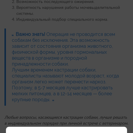
Возможность последующего ожирения.
Вероятность нарушения работы мочевыделительной
системы.
Индивидуальный подбор специального корма.
Важно знать!
Операция не проводится всем
собакам без исключения. Эта возможность
зависит от состояния организма животного,
физической формы, уровня гормональных
веществ в организме и породной
принадлежности собаки.
Лучшим временем кастрации собаки,
специалисты называют молодой возраст, когда
организм легко может перенести наркоз.
Поэтому, в 5-7 месяцев лучше кастрировать
мелких питомцев, а в 12-14 месяцев — более
крупные породы.
Любые вопросы, касающиеся кастрации собаки, лучше решать
в индивидуальном порядке при личной встрече с ветеринаром.