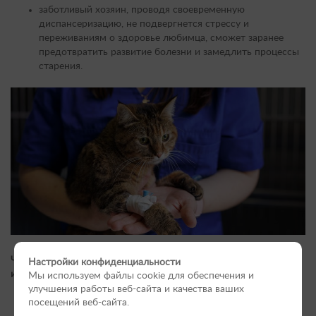
заботливый хозяин, проводя своевременную
диспансеризацию, не подвергнется стрессу и
переживаниям о здоровье любимца, сможет заранее
предотвратить развитие болезни и замедлить процессы
старения.
Чек-ап позволяет выявить на ранних доклинических стадиях
Настройки конфиденциальности
изменения, свойственные:
Мы используем файлы cookie для обеспечения и
улучшения работы веб-сайта и качества ваших
коронарной и сердечно-сосудистой системам с
посещений веб-сайта.
присущими им аритмиями, шумами, гипертензией,