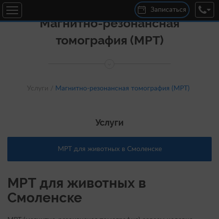
Записаться
Магнитно-резонансная
ул. 25 Сентября, 30В
томография (МРТ)
Круглосуточно
+7 (920) 300-04-00
дер. Новосельцы, ул. Юбилейная, д. 16
с 10:00 до 19:00
+7 (920) 301-22-00
Услуги /
Магнитно-резонансная томография (МРТ)
Услуги
МРТ для животных в Смоленске
МРТ для животных в
Смоленске