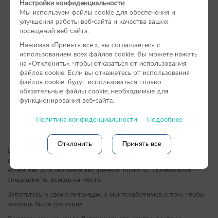
Настройки конфиденциальности
Мы используем файлы cookie для обеспечения и
улучшения работы веб-сайта и качества ваших
посещений веб-сайта.
Нажимая «Принять вce », вы соглашаетесь с
использованием всех файлов cookie. Вы можете нажать
на «Отклонить», чтобы отказаться от использования
файлов сookie. Если вы откажетесь от использования
файлов cookie, будут использоваться только
обязательные файлы cookie, необходимые для
функционирования веб-сайта.
Политика конфиденциальности
Подробнее
Отклонить
Принять все
Если Вы не можете до нас дозвониться, не волнуйтесь.
Наш
центр работает в обычном графике все праздничные дни.
Мы
ждём Вас для оказания экстренной помощи. Приезжайте —
специалисты всегда на месте.
Заботьтесь о своих питомцах, а мы позаботимся о том, чтобы
помощь была доступна.