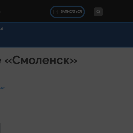
ЗАПИСАТЬСЯ
Ы
16
е «Смоленск»
ск»