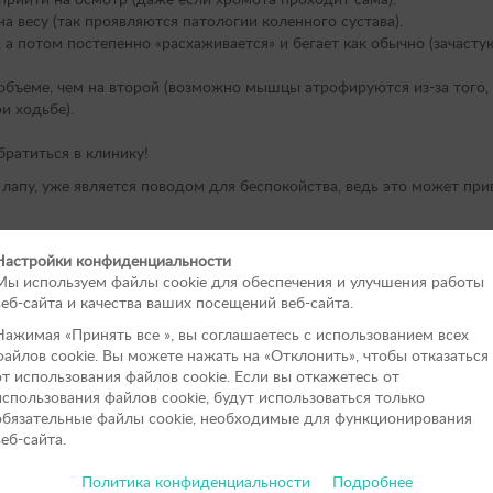
прийти на осмотр (даже если хромота проходит сама).
 весу (так проявляются патологии коленного сустава).
 а потом постепенно «расхаживается» и бегает как обычно (зачасту
бъеме, чем на второй (возможно мышцы атрофируются из-за того, 
и ходьбе).
ратиться в клинику!
апу, уже является поводом для беспокойства, ведь это может при
Настройки конфиденциальности
дима Игоревича
Мы используем файлы cookie для обеспечения и улучшения работы
веб-сайта и качества ваших посещений веб-сайта.
, так как это часто приводит к последствиям. В случае, если жи
Нажимая «Принять вce », вы соглашаетесь с использованием всех
Проводите раз в год диспансеризацию животных.
файлов cookie. Вы можете нажать на «Отклонить», чтобы отказаться
от использования файлов сookie. Если вы откажетесь от
так же не стоит пренебрегать. Вакцинация — это не просто укол 
использования файлов cookie, будут использоваться только
обязательные файлы cookie, необходимые для функционирования
веб-сайта.
Политика конфиденциальности
Подробнее