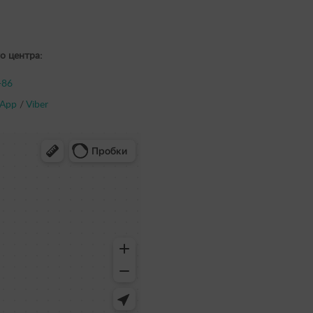
о центра:
-86
App
/
Viber