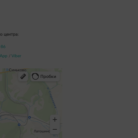
о центра:
-86
App
/
Viber