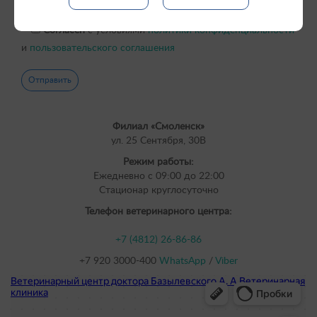
Согласен
с условиями
политики конфиденциальности
и
пользовательского соглашения
Филиал «Смоленск»
ул. 25 Сентября, 30В
Режим работы:
Ежедневно с 09:00 до 22:00
Cтационар круглосуточно
Телефон ветеринарного центра:
+7 (4812) 26-86-86
+7 920 3000-400
WhatsApp
/
Viber