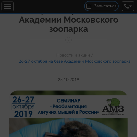
Записаться
26-27 октября на базе
Академии Московского
ул. 25 Сентября, 30В
Круглосуточно
зоопарка
+7 (920) 300-04-00
дер. Новосельцы, ул. Юбилейная, д. 16
с 10:00 до 19:00
+7 (920) 301-22-00
Новости и акции /
26-27 октября на базе Академии Московского зоопарка
25.10.2019